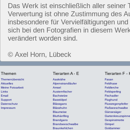
Das Werk ist einschließlich aller seiner 
Verwertung ist ohne Zustimmung des Aut
insbesondere für Vervielfältigungen und
sich bei den Fotografien in diesem Werk
verändert worden sind.
© Axel Horn, Lübeck
Themen
Tierarten A - E
Tierarten F - 
Themenübersicht
Aaskrähe
Fasan
Aktuelles
Alpenstrandläufer
Feldhase
Meine Fotoarbeit
Amsel
Feldlerche
Links
Austernfischer
Feldsperling
Email
Bachstelze
Fischadler
Support
Basstölpel
Flughund
Datenschutz
Blässgans
Flussregenpfeifer
Impressum
Blässhuhn
Flußseeschwalbe
Blaumeise
Gänsesäger
Bluthänfling
Gartenkreuzspinn
Brandgans
Gespinstmotte
Brandseeschwalbe
Gimpel
Braunkehlchen
Goldammer