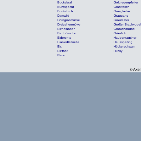
Buckelwal
Goldregenpfeifer
Buntspecht
Grasfrosch
Buntstorch
Grasglucke
Damwild
Graugans
Dorngrasmücke
Graureiher
Dreizehenmöwe
Großer Brachvogel
Eichelhäher
Grönlandhund
Eichhörnchen
Grünfink
Eiderente
Haubentaucher
Einsiedlerkrebs
Haussperling
Elch
Höckerschwan
Elefant
Husky
Elster
© Axel