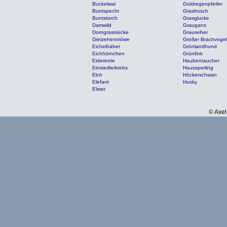
Buckelwal
Goldregenpfeifer
Buntspecht
Grasfrosch
Buntstorch
Grasglucke
Damwild
Graugans
Dorngrasmücke
Graureiher
Dreizehenmöwe
Großer Brachvogel
Eichelhäher
Grönlandhund
Eichhörnchen
Grünfink
Eiderente
Haubentaucher
Einsiedlerkrebs
Haussperling
Elch
Höckerschwan
Elefant
Husky
Elster
© Axel