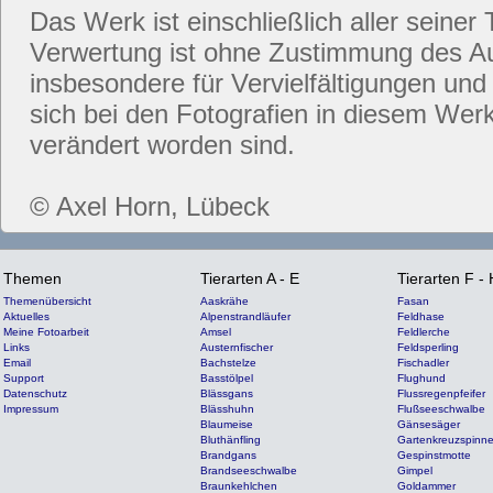
Das Werk ist einschließlich aller seiner 
Verwertung ist ohne Zustimmung des Aut
insbesondere für Vervielfältigungen und
sich bei den Fotografien in diesem Werk
verändert worden sind.
© Axel Horn, Lübeck
Themen
Tierarten A - E
Tierarten F - 
Themenübersicht
Aaskrähe
Fasan
Aktuelles
Alpenstrandläufer
Feldhase
Meine Fotoarbeit
Amsel
Feldlerche
Links
Austernfischer
Feldsperling
Email
Bachstelze
Fischadler
Support
Basstölpel
Flughund
Datenschutz
Blässgans
Flussregenpfeifer
Impressum
Blässhuhn
Flußseeschwalbe
Blaumeise
Gänsesäger
Bluthänfling
Gartenkreuzspinn
Brandgans
Gespinstmotte
Brandseeschwalbe
Gimpel
Braunkehlchen
Goldammer