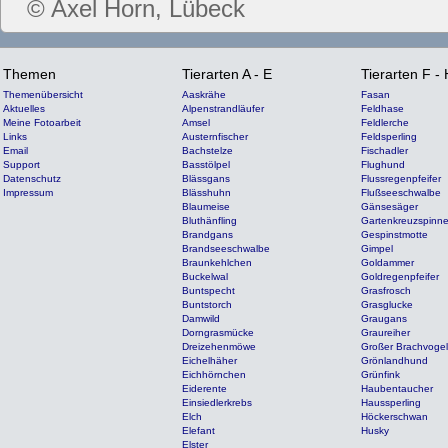
© Axel Horn, Lübeck
Themen
Tierarten A - E
Tierarten F - 
Themenübersicht
Aaskrähe
Fasan
Aktuelles
Alpenstrandläufer
Feldhase
Meine Fotoarbeit
Amsel
Feldlerche
Links
Austernfischer
Feldsperling
Email
Bachstelze
Fischadler
Support
Basstölpel
Flughund
Datenschutz
Blässgans
Flussregenpfeifer
Impressum
Blässhuhn
Flußseeschwalbe
Blaumeise
Gänsesäger
Bluthänfling
Gartenkreuzspinn
Brandgans
Gespinstmotte
Brandseeschwalbe
Gimpel
Braunkehlchen
Goldammer
Buckelwal
Goldregenpfeifer
Buntspecht
Grasfrosch
Buntstorch
Grasglucke
Damwild
Graugans
Dorngrasmücke
Graureiher
Dreizehenmöwe
Großer Brachvogel
Eichelhäher
Grönlandhund
Eichhörnchen
Grünfink
Eiderente
Haubentaucher
Einsiedlerkrebs
Haussperling
Elch
Höckerschwan
Elefant
Husky
Elster