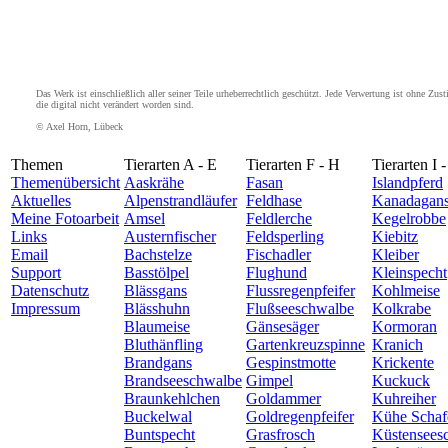
Das Werk ist einschließlich aller seiner Teile urheberrechtlich geschützt. Jede Verwertung ist ohne Z
die digital nicht verändert worden sind.
© Axel Horn, Lübeck
Themen
Tierarten A - E
Tierarten F - H
Tierarten I 
Themenübersicht
Aaskrähe
Fasan
Islandpferd
Aktuelles
Alpenstrandläufer
Feldhase
Kanadagan
Meine Fotoarbeit
Amsel
Feldlerche
Kegelrobbe
Links
Austernfischer
Feldsperling
Kiebitz
Email
Bachstelze
Fischadler
Kleiber
Support
Basstölpel
Flughund
Kleinspecht
Datenschutz
Blässgans
Flussregenpfeifer
Kohlmeise
Impressum
Blässhuhn
Flußseeschwalbe
Kolkrabe
Blaumeise
Gänsesäger
Kormoran
Bluthänfling
Gartenkreuzspinne
Kranich
Brandgans
Gespinstmotte
Krickente
Brandseeschwalbe
Gimpel
Kuckuck
Braunkehlchen
Goldammer
Kuhreiher
Buckelwal
Goldregenpfeifer
Kühe Schaf
Buntspecht
Grasfrosch
Küstensees