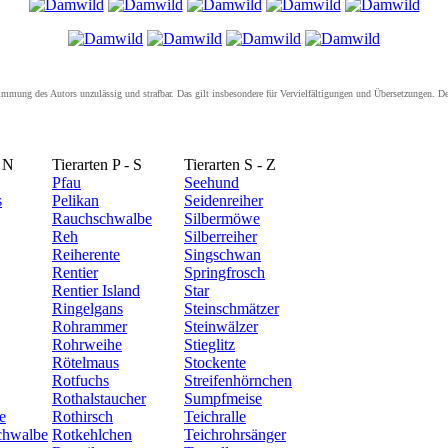
ustimmung des Autors unzulässig und strafbar. Das gilt insbesondere für Vervielfältigungen und Übersetzungen. 
- N
Tierarten P - S
Tierarten S - Z
Pfau
Seehund
s
Pelikan
Seidenreiher
Rauchschwalbe
Silbermöwe
Reh
Silberreiher
Reiherente
Singschwan
Rentier
Springfrosch
Rentier Island
Star
Ringelgans
Steinschmätzer
Rohrammer
Steinwälzer
Rohrweihe
Stieglitz
Rötelmaus
Stockente
Rotfuchs
Streifenhörnchen
Rothalstaucher
Sumpfmeise
e
Rothirsch
Teichralle
chwalbe
Rotkehlchen
Teichrohrsänger