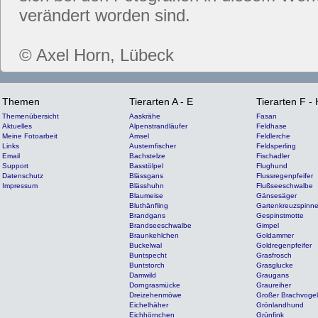
verändert worden sind.
© Axel Horn, Lübeck
Themen
Tierarten A - E
Tierarten F - 
Themenübersicht
Aaskrähe
Fasan
Aktuelles
Alpenstrandläufer
Feldhase
Meine Fotoarbeit
Amsel
Feldlerche
Links
Austernfischer
Feldsperling
Email
Bachstelze
Fischadler
Support
Basstölpel
Flughund
Datenschutz
Blässgans
Flussregenpfeifer
Impressum
Blässhuhn
Flußseeschwalbe
Blaumeise
Gänsesäger
Bluthänfling
Gartenkreuzspinn
Brandgans
Gespinstmotte
Brandseeschwalbe
Gimpel
Braunkehlchen
Goldammer
Buckelwal
Goldregenpfeifer
Buntspecht
Grasfrosch
Buntstorch
Grasglucke
Damwild
Graugans
Dorngrasmücke
Graureiher
Dreizehenmöwe
Großer Brachvogel
Eichelhäher
Grönlandhund
Eichhörnchen
Grünfink