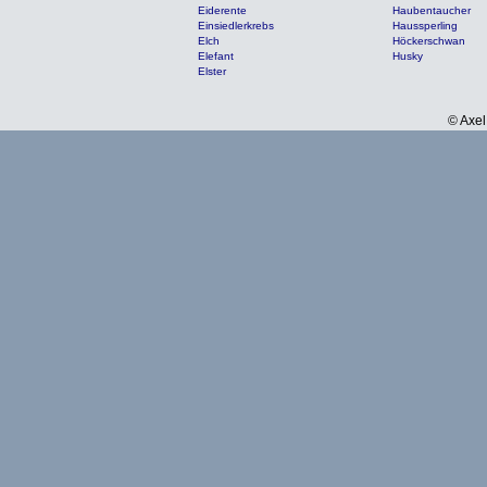
Eiderente
Haubentaucher
Einsiedlerkrebs
Haussperling
Elch
Höckerschwan
Elefant
Husky
Elster
© Axel